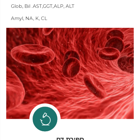
Glob, Bil .AST,GGT,ALP, ALT
Amyl, NA, K, CL
ספירת דם